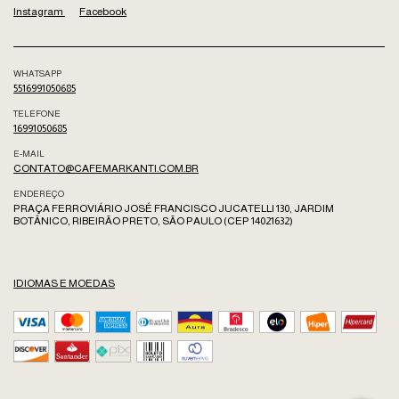
Instagram
Facebook
WHATSAPP
5516991050685
TELEFONE
16991050685
E-MAIL
CONTATO@CAFEMARKANTI.COM.BR
ENDEREÇO
PRAÇA FERROVIÁRIO JOSÉ FRANCISCO JUCATELLI 130, JARDIM
BOTÂNICO, RIBEIRÃO PRETO, SÃO PAULO (CEP 14021632)
IDIOMAS E MOEDAS